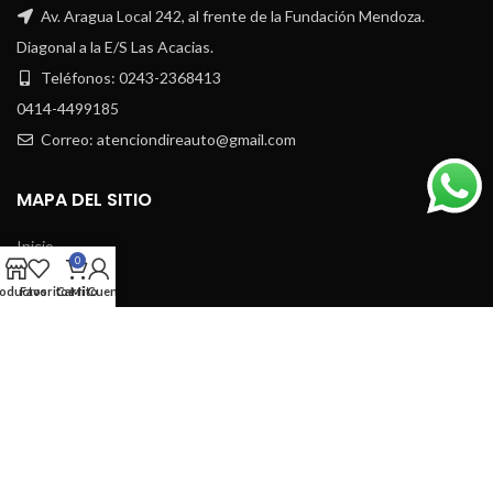
Av. Aragua Local 242, al frente de la Fundación Mendoza.
Diagonal a la E/S Las Acacias.
Teléfonos: 0243-2368413
0414-4499185
Correo: atenciondireauto@gmail.com
MAPA DEL SITIO
Inicio
0
Nosotros
oductos
Favoritos
Carrito
Mi Cuenta
Tienda
Blog
Contacto
Nuestras Políticas
CATEGORIAS