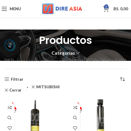
0
MENU
BS.
0,00
Productos
Categorías
Inicio
Productos
Mostrando 1–12 de 149 resultados
Filtrar
MITSUBISHI
Cerrar