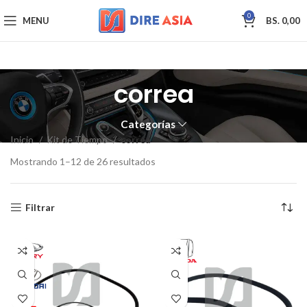
0
MENU
BS.
0,00
correa
Categorías
Inicio
Kit de Tiempo
correa
Mostrando 1–12 de 26 resultados
Filtrar