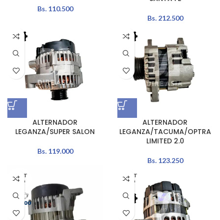
Bs.
110.500
Bs.
212.500
ALTERNADOR
ALTERNADOR
LEGANZA/SUPER SALON
LEGANZA/TACUMA/OPTRA
LIMITED 2.0
Bs.
119.000
Bs.
123.250
AGOT
AGOT
ADO
ADO