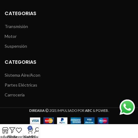
CATEGORIAS
Transmisión
Motor
Suspensión
CATEGORIAS
Sistema Aire/Acon
Partes Eléctricas
Carrocería
DIREASIA
2021 IMPULSADO POR
ABC
&
PGWEB
.
0
roductos
Filtrar
Favoritos
Carrito
Mi Cuenta