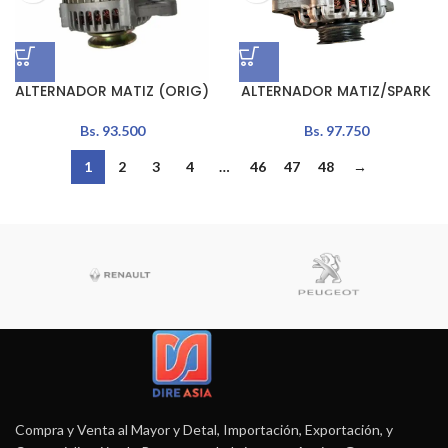
ALTERNADOR MATIZ (ORIG)
ALTERNADOR MATIZ/SPARK
Bs.
93.500
Bs.
97.750
1
2
3
4
…
46
47
48
→
Compra y Venta al Mayor y Detal, Importación, Exportación, y