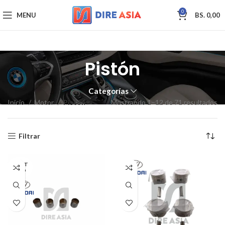
0
MENU
BS.
0,00
Pistón
Categorías
Inicio
Motor
Pistón
Mostrando 1–12 de 71 resultados
Filtrar
AGOT
ADO