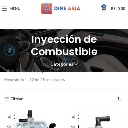
0
MENU
BS.
0,00
Inyección de
Combustible
Categorías
Inicio
Camara
Inyección de Combustible
Mostrando 1–12 de 25 resultados
Filtrar
AGOT
AGOT
ADO
ADO