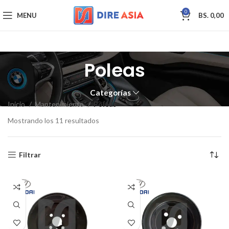
0
MENU
BS.
0,00
Poleas
Categorías
Inicio
Mantenimiento
Poleas
Mostrando los 11 resultados
Filtrar