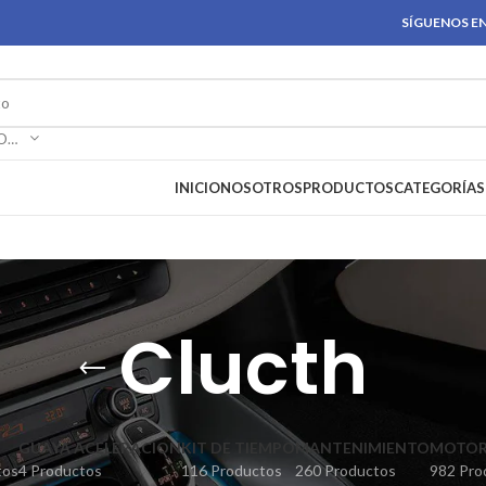
SÍGUENOS EN
SELECCIONAR CATEGORÍA
INICIO
NOSOTROS
PRODUCTOS
CATEGORÍAS
Clucth
GUAYA ACELERACION
KIT DE TIEMPO
MANTENIMIENTO
MOTO
tos
4 Productos
116 Productos
260 Productos
982 Pro