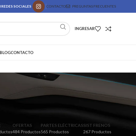
 REDES SOCIALES
CONTACTO
PREGUNTAS FRECUENTES
INGRESAR
BLOG
CONTACTO
R
OFERTAS
PARTES ELÉCTRICAS
SIST FRENOS
ductos
484 Productos
565 Productos
267 Productos