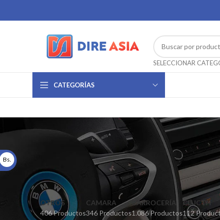
CATEGORÍAS
Bs.
OTROS
CAMARA
CARROCERÍA
CLUCTH
406 Productos
346 Productos
1.086 Productos
112 Produc