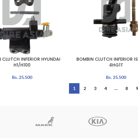
 CLUTCH INFERIOR HYUNDAI
BOMBIN CLUTCH INFERIOR I
L CARRITO
AÑADIR AL CARRITO
H1/H100
4HG1T
Bs.
25.500
Bs.
25.500
1
2
3
4
…
8