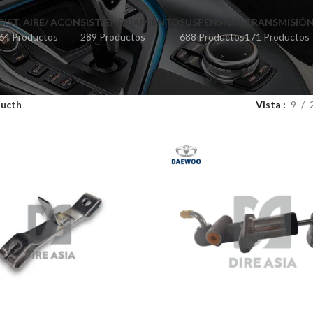
SIST. AIRE/ ACON
SIST. ENFRIAMIENTO
SUSPENSIÓN
TRANSMISIÓ
64 Productos
289 Productos
688 Productos
171 Productos
lucth
Vista
9