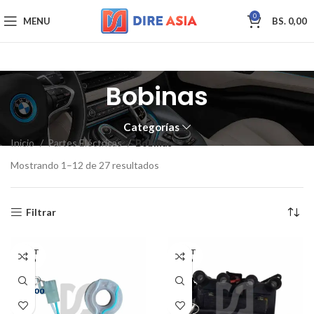
0
MENU
BS.
0,00
Bobinas
Categorías
Inicio
Partes Eléctricas
Bobinas
Mostrando 1–12 de 27 resultados
Filtrar
AGOT
AGOT
ADO
ADO