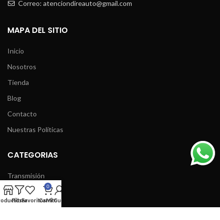
Correo: atenciondireauto@gmail.com
MAPA DEL SITIO
Inicio
Nosotros
Tienda
Blog
Contacto
Nuestras Políticas
CATEGORIAS
Transmisión
0
Motor
roductos
Filtrar
Favoritos
Carrito
Mi Cuenta
Suspensión