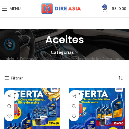
0
MENU
BS.
0,00
Aceites
Categorías
Inicio
Ofertas
Aceites
Mostrando los 2 resultados
Filtrar
AGOT
AGOT
ADO
ADO