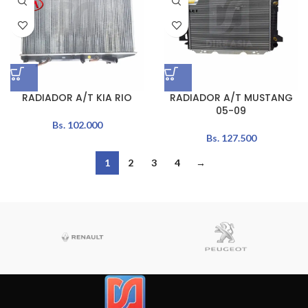
RADIADOR A/T KIA RIO
RADIADOR A/T MUSTANG
05-09
Bs.
102.000
Bs.
127.500
1
2
3
4
→