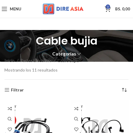
0
MENU
BS.
0,00
Cable bujia
Categorías
Inicio
Partes Eléctricas
Cable bujia
Mostrando los 11 resultados
Filtrar
AGOT
AGOT
ADO
ADO
HOT