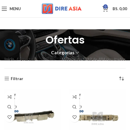
0
MENU
BS.
0,00
Ofertas
Categorías
Inicio
Ofertas
Mostrando 1–12 de 484 resultados
Filtrar
AGOT
AGOT
ADO
ADO