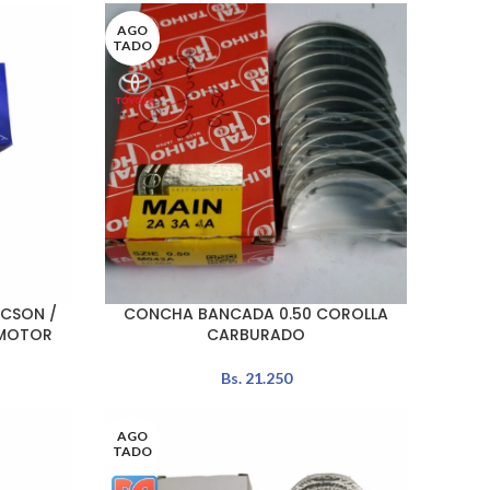
AGO
TADO
CSON /
CONCHA BANCADA 0.50 COROLLA
LEER MÁS
 MOTOR
CARBURADO
Bs.
21.250
AGO
TADO