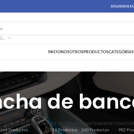
SÍGUENOS EN
SELECCIONAR CATEGORÍA
INICIO
NOSOTROS
PRODUCTOS
CATEGORÍAS
cha de ban
GUAYA ACELERACION
KIT DE TIEMPO
MANTENIMIENTO
MOTO
tos
4 Productos
116 Productos
260 Productos
982 Pro