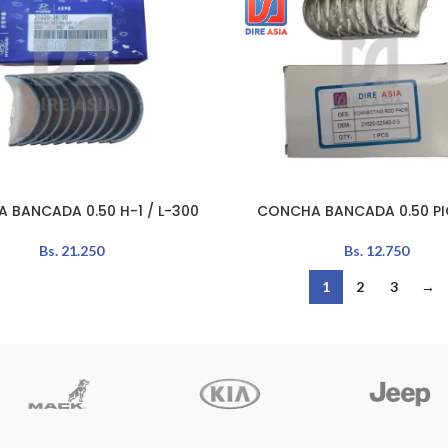
 BANCADA 0.50 H-1 / L-300
CONCHA BANCADA 0.50 P
LEER MÁS
Bs.
21.250
Bs.
12.750
1
2
3
→