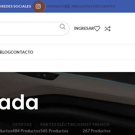
 REDES SOCIALES
CONTACTO
PREGUNTAS FRECUENTES
INGRESAR
BLOG
CONTACTO
cada
R
OFERTAS
PARTES ELÉCTRICAS
SIST FRENOS
ductos
484 Productos
565 Productos
267 Productos