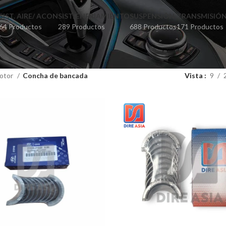
SIST. AIRE/ ACON
SIST. ENFRIAMIENTO
SUSPENSIÓN
TRANSMISIÓ
64 Productos
289 Productos
688 Productos
171 Productos
otor
Concha de bancada
Vista
9