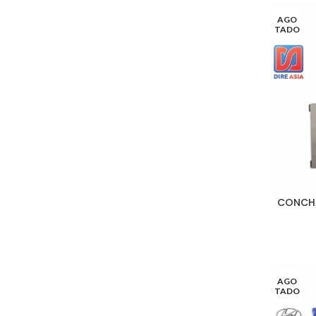
AGO
TADO
CONCHA
LEER MÁS
AGO
TADO