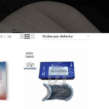
N
24
36
AGO
TADO