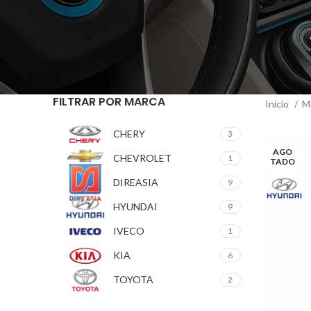
FILTRAR POR MARCA
Inicio
M
CHERY
3
AGO
CHEVROLET
1
TADO
DIREASIA
9
HYUNDAI
9
IVECO
1
KIA
6
TOYOTA
2