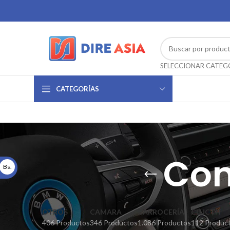
CATEGORÍAS
Con
Bs.
OTROS
CAMARA
CARROCERÍA
CLUCTH
406 Productos
346 Productos
1.086 Productos
112 Produc