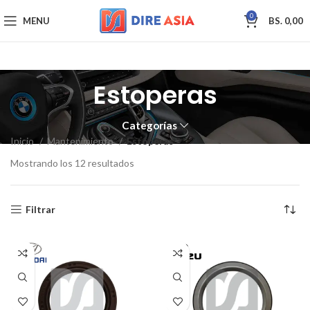
0
MENU
BS.
0,00
Estoperas
Categorías
Inicio
Mantenimiento
Estoperas
Mostrando los 12 resultados
Filtrar