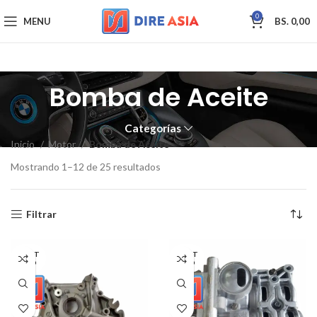
0
MENU
BS.
0,00
Bomba de Aceite
Categorías
Inicio
Motor
Bomba de Aceite
Mostrando 1–12 de 25 resultados
Filtrar
AGOT
AGOT
ADO
ADO