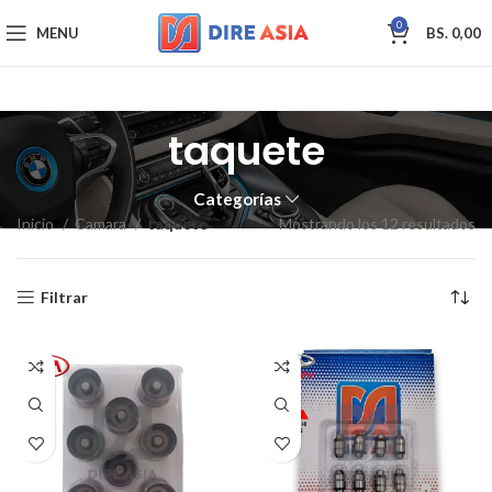
0
MENU
BS.
0,00
taquete
Categorías
Inicio
Camara
taquete
Mostrando los 12 resultados
Filtrar