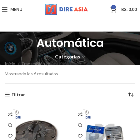
0
MENU
BS.
0,00
Automática
Categorías
Inicio
Transmisión
Automática
Mostrando los 6 resultados
Filtrar