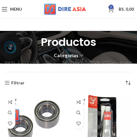
0
MENU
BS.
0,00
Productos
Categorías
Inicio
Productos
Mostrando 1–12 de 5077 resultados
Filtrar
AGOT
AGOT
ADO
ADO