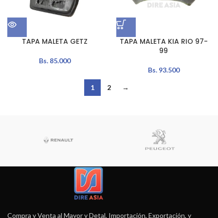
TAPA MALETA GETZ
TAPA MALETA KIA RIO 97-
99
Bs.
85.000
Bs.
93.500
1
2
→
Compra y Venta al Mayor y Detal, Importación, Exportación, y