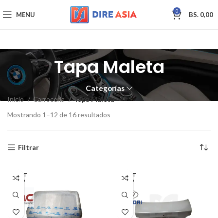
0
MENU
BS.
0,00
Tapa Maleta
Categorías
Inicio
Carrocería
Tapa Maleta
Mostrando 1–12 de 16 resultados
Filtrar
AGOT
AGOT
ADO
ADO