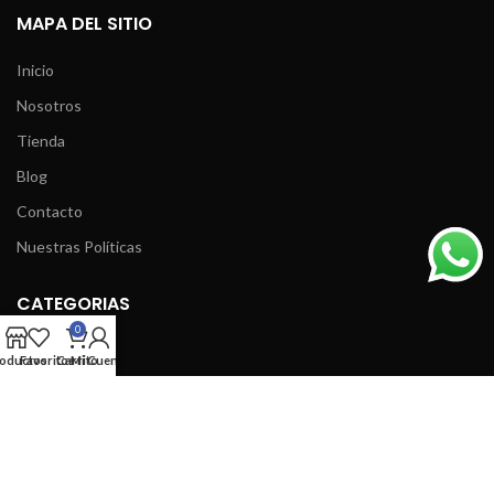
MAPA DEL SITIO
Inicio
Nosotros
Tienda
Blog
Contacto
Nuestras Políticas
CATEGORIAS
0
Transmisión
oductos
Favoritos
Carrito
Mi Cuenta
Motor
Suspensión
CATEGORIAS