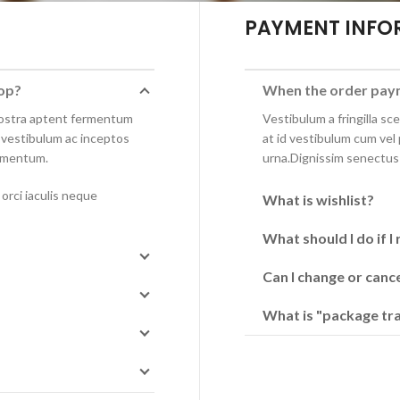
PAYMENT INFO
hop?
When the order paym
nostra aptent fermentum
Vestibulum a fringilla sce
 vestibulum ac inceptos
at id vestibulum cum ve
imentum.
urna.Dignissim senectus
orci iaculis neque
What is wishlist?
What should I do if 
Can I change or canc
What is "package tra