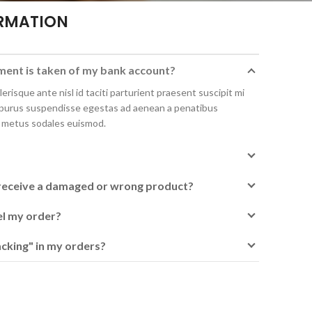
RMATION
ent is taken of my bank account?
lerisque ante nisl id taciti parturient praesent suscipit mi
l purus suspendisse egestas ad aenean a penatibus
 metus sodales euismod.
I receive a damaged or wrong product?
el my order?
cking" in my orders?