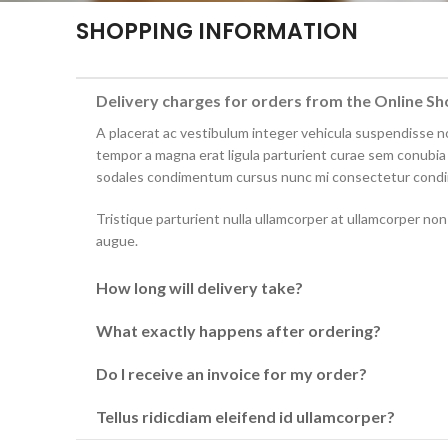
SHOPPING INFORMATION
Delivery charges for orders from the Online S
A placerat ac vestibulum integer vehicula suspendisse 
tempor a magna erat ligula parturient curae sem conubia
sodales condimentum cursus nunc mi consectetur cond
Tristique parturient nulla ullamcorper at ullamcorper non 
augue.
How long will delivery take?
What exactly happens after ordering?
Do I receive an invoice for my order?
Tellus ridicdiam eleifend id ullamcorper?