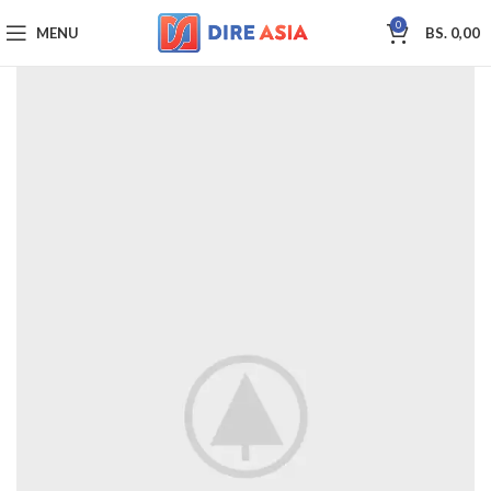
0
MENU
BS.
0,00