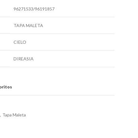
96271533/96191857
TAPA MALETA
CIELO
DIREASIA
oritos
,
Tapa Maleta