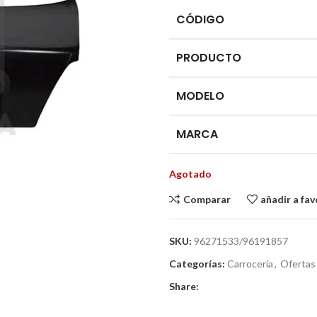
CÓDIGO
PRODUCTO
MODELO
MARCA
Agotado
Comparar
añadir a fav
SKU:
96271533/96191857
Categorías:
Carrocería
,
Ofertas
Share: