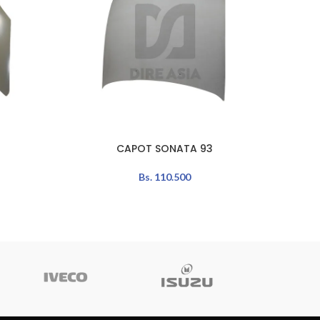
CAPOT SONATA 93
AÑADIR AL CARRITO
AÑADIR 
Bs.
110.500