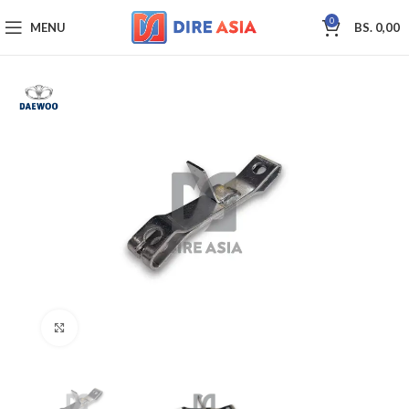
0
MENU
BS.
0,00
Click to enlarge