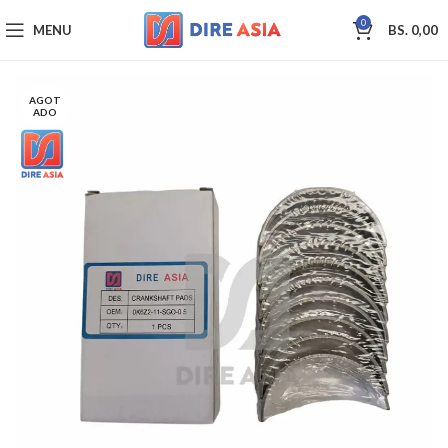
0
MENU
BS.
0,00
AGOT
ADO