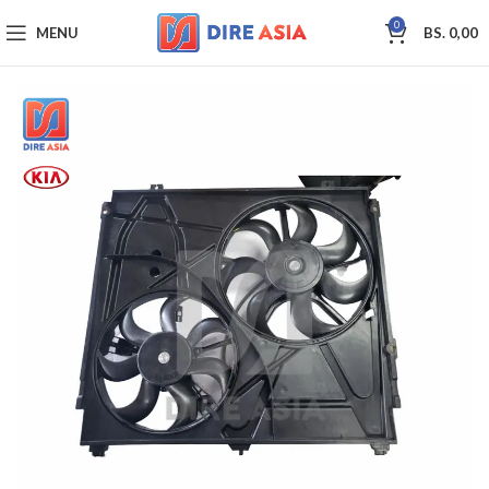
0
MENU
BS.
0,00