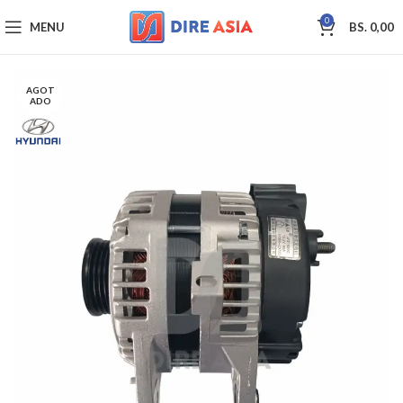
0
MENU
BS.
0,00
AGOT
ADO