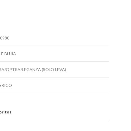
0980
E BUJIA
RA/OPTRA/LEGANZA (SOLO LEVA)
ERICO
oritos