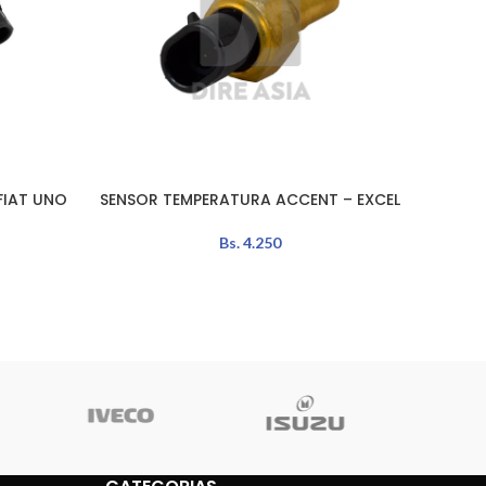
FIAT UNO
SENSOR TEMPERATURA ACCENT – EXCEL
CABLE B
LEER MÁS
AÑADIR 
Bs.
4.250