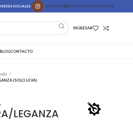
 REDES SOCIALES
CONTACTO
PREGUNTAS FRECUENTES
INGRESAR
BLOG
CONTACTO
bujia
GANZA (SOLO LEVA)
A
RA/LEGANZA
)