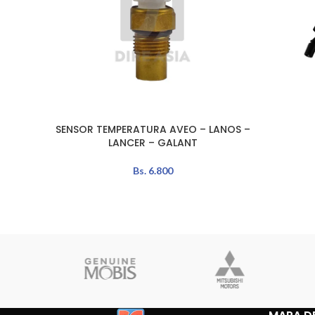
SENSOR TEMPERATURA AVEO – LANOS –
LEER MÁS
AÑADIR A
LANCER – GALANT
Bs.
6.800