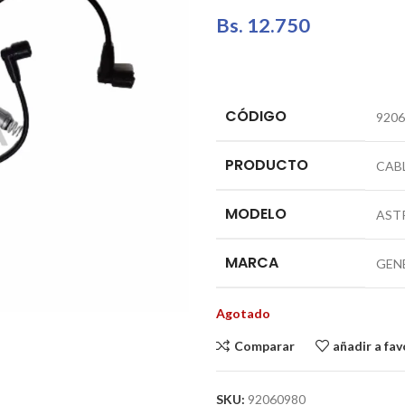
Bs.
12.750
CÓDIGO
9206
PRODUCTO
CABL
MODELO
AST
MARCA
GEN
Agotado
Comparar
añadir a fav
SKU:
92060980