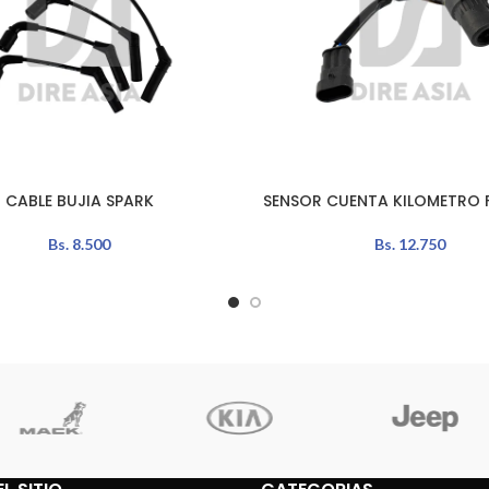
CABLE BUJIA SPARK
SENSOR CUENTA KILOMETRO 
L CARRITO
LEER MÁS
Bs.
8.500
Bs.
12.750