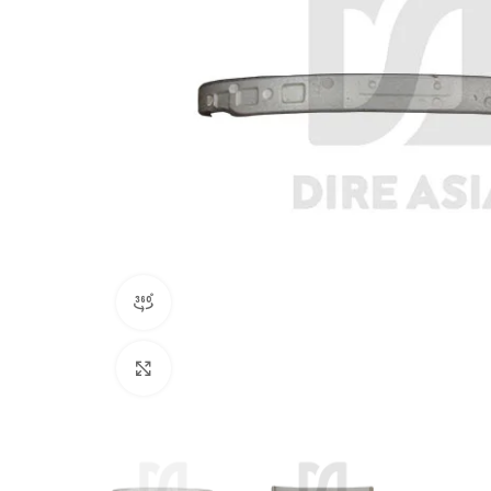
360 product view
Click to enlarge