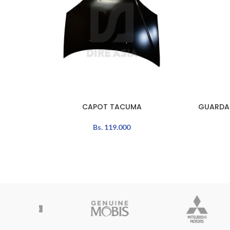
CAPOT TACUMA
GUARDA
AÑADIR AL CARRITO
AÑADIR A
Bs.
119.000