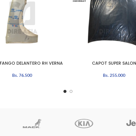
FANGO DELANTERO RH VERNA
CAPOT SUPER SALO
L CARRITO
LEER MÁS
Bs.
76.500
Bs.
255.000