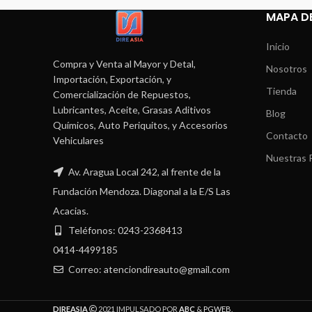
MAPA DE
Inicio
Compra y Venta al Mayor y Detal,
Nosotros
Importación, Exportación, y
Tienda
Comercialización de Repuestos,
Lubricantes, Aceite, Grasas Aditivos
Blog
Químicos, Auto Periquitos, y Accesorios
Contacto
Vehiculares
Nuestras P
Av. Aragua Local 242, al frente de la
Fundación Mendoza. Diagonal a la E/S Las
Acacias.
Teléfonos: 0243-2368413
0414-4499185
Correo: atenciondireauto@gmail.com
DIREASIA
2021 IMPULSADO POR
ABC
&
PGWEB
.