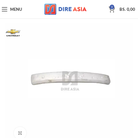
0
MENU
BS.
0,00
Click to enlarge