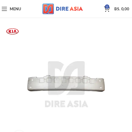
0
MENU
BS.
0,00