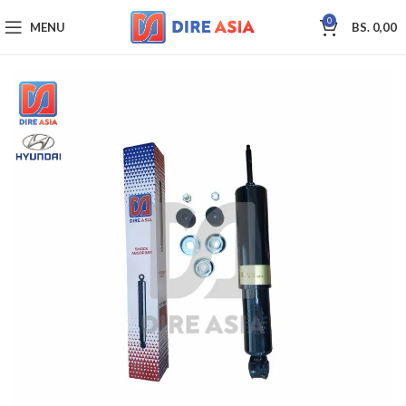
0
MENU
BS.
0,00