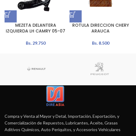
MEZETA DELANTERA
ROTULA DIRECCION CHERY
IZQUIERDA LH CAMRY 05-07
ARAUCA
Bs.
29.750
Bs.
8.500
Compra y Venta al Mayor y Detal, Importación, Exportación, y
Comercialización de Repuestos, Lubricantes, Aceite, Grasas
Aditivos Químicos, Auto Periquitos, y Accesorios Vehiculares