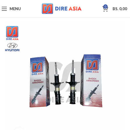
0
MENU
BS.
0,00