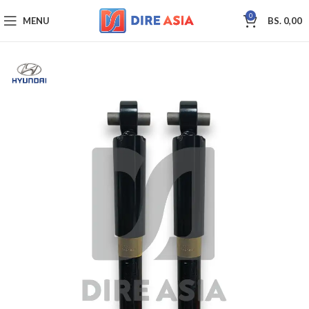
0
MENU
BS.
0,00