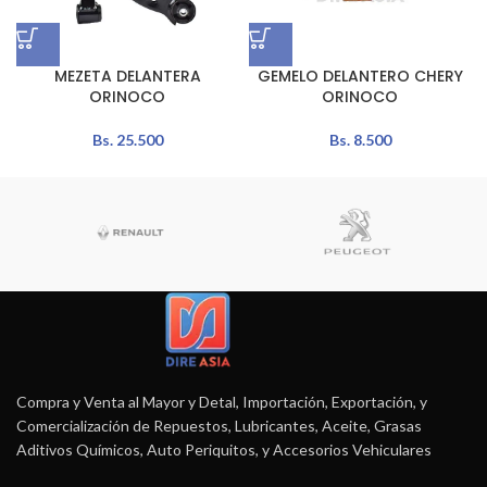
MEZETA DELANTERA
GEMELO DELANTERO CHERY
ORINOCO
ORINOCO
Bs.
25.500
Bs.
8.500
Compra y Venta al Mayor y Detal, Importación, Exportación, y
Comercialización de Repuestos, Lubricantes, Aceite, Grasas
Aditivos Químicos, Auto Periquitos, y Accesorios Vehiculares