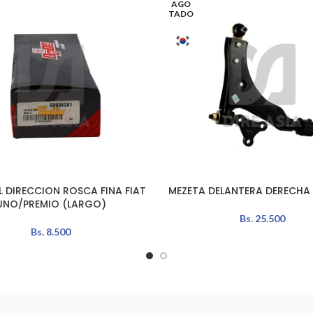
AGO
TADO
L DIRECCION ROSCA FINA FIAT
MEZETA DELANTERA DERECHA 
L CARRITO
LEER MÁS
UNO/PREMIO (LARGO)
Bs.
25.500
Bs.
8.500