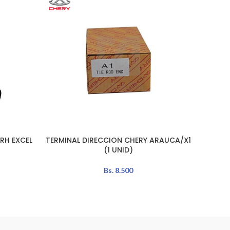
RH EXCEL
TERMINAL DIRECCION CHERY ARAUCA/X1
AÑADIR AL CARRITO
AÑADIR 
(1 UNID)
Bs.
8.500