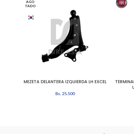
AGO
TADO
MEZETA DELANTERA IZQUIERDA LH EXCEL
TERMINA
LEER MÁS
AÑADIR A
Bs.
25.500