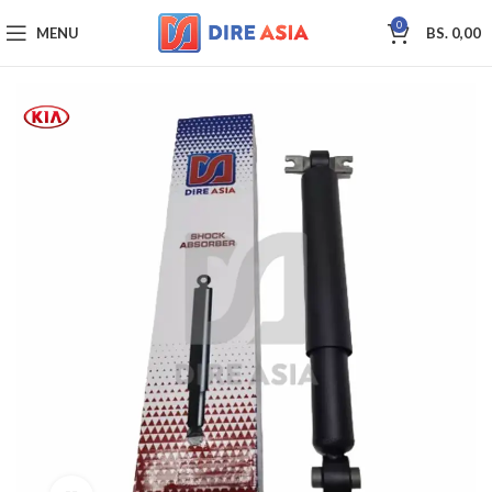
0
MENU
BS.
0,00