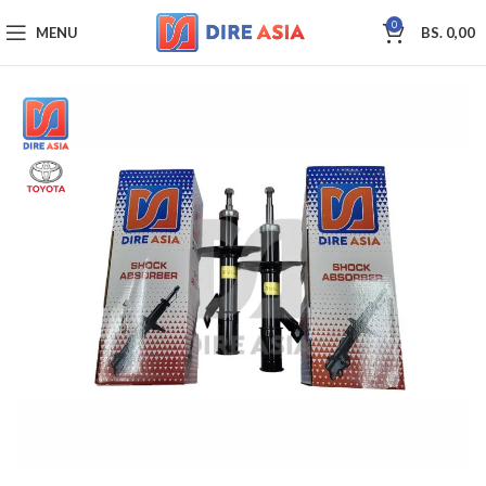
0
MENU
BS.
0,00