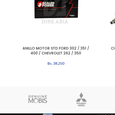
ANILLO MOTOR STD FORD 302 / 351 /
CI
AÑADIR AL CARRITO
AÑADIR A
400 / CHEVROLET 262 / 350
Bs.
38.250