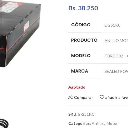
Bs.
38.250
CÓDIGO
E-251KC
PRODUCTO
ANILLO MOTO
MODELO
FORD 302 –
MARCA
SEALED PO
Agotado
Comparar
añadir a fav
SKU:
E-251KC
Categorías:
Anillos
,
Motor