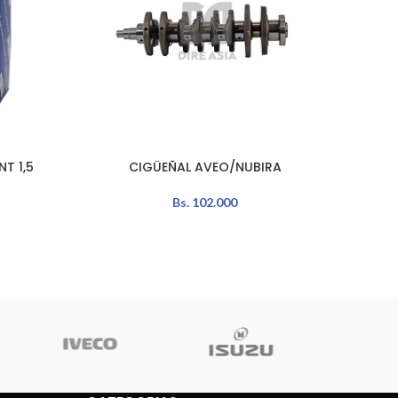
T 1,5
CIGÜEÑAL AVEO/NUBIRA
AÑADIR AL CARRITO
AÑADIR 
Bs.
102.000