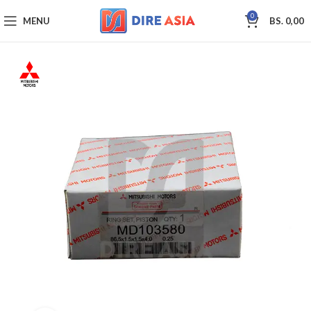
0
MENU
BS.
0,00