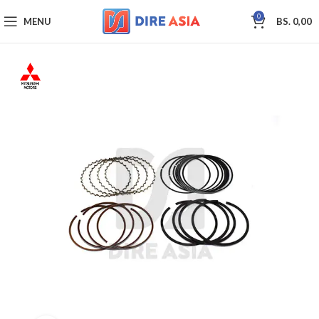
0
MENU
BS.
0,00