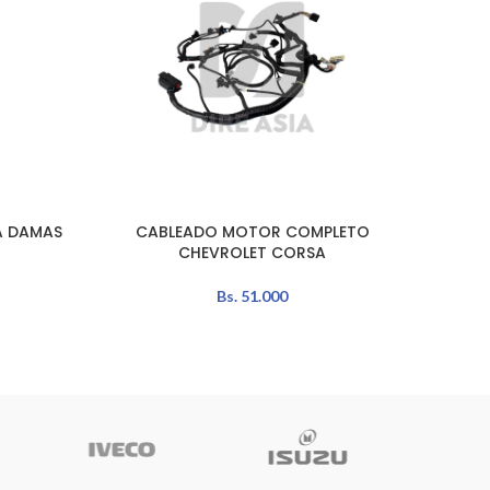
A DAMAS
CABLEADO MOTOR COMPLETO
ROLINE
AÑADIR AL CARRITO
LEER MÁ
CHEVROLET CORSA
Bs.
51.000