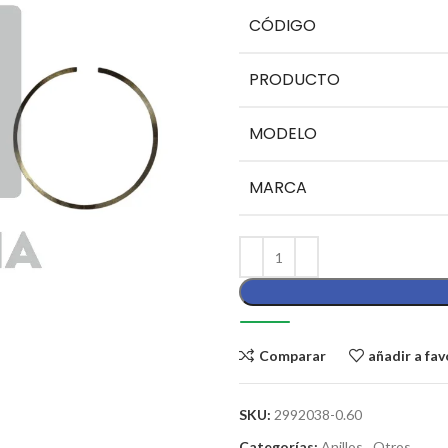
CÓDIGO
PRODUCTO
MODELO
MARCA
Comparar
añadir a fav
SKU:
2992038-0.60
Categorías:
Anillos
,
Otros