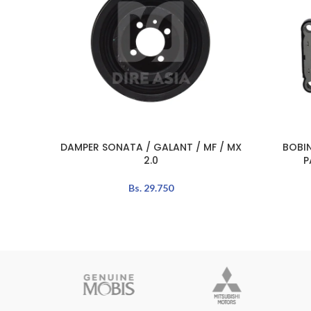
DAMPER SONATA / GALANT / MF / MX
BOBIN
AÑADIR AL CARRITO
AÑADIR A
2.0
P
Bs.
29.750