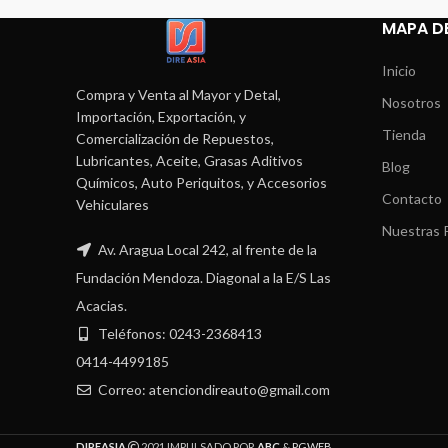
MAPA DE
Inicio
Compra y Venta al Mayor y Detal,
Nosotros
Importación, Exportación, y
Tienda
Comercialización de Repuestos,
Lubricantes, Aceite, Grasas Aditivos
Blog
Químicos, Auto Periquitos, y Accesorios
Contacto
Vehiculares
Nuestras P
Av. Aragua Local 242, al frente de la
Fundación Mendoza. Diagonal a la E/S Las
Acacias.
Teléfonos: 0243-2368413
0414-4499185
Correo: atenciondireauto@gmail.com
DIREASIA
2021 IMPULSADO POR
ABC
&
PGWEB
.