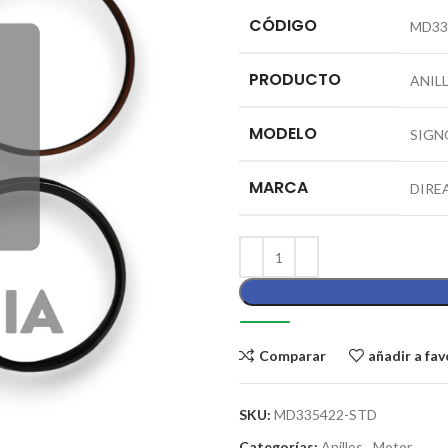
CÓDIGO
MD33
PRODUCTO
ANILL
MODELO
SIGNO
MARCA
DIRE
Comparar
añadir a fav
SKU:
MD335422-STD
Categorías:
Anillos
,
Motor