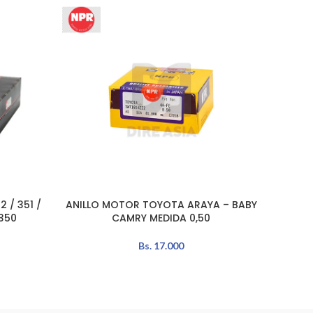
 / 351 /
ANILLO MOTOR TOYOTA ARAYA – BABY
AÑADIR AL CARRITO
AÑADIR 
350
CAMRY MEDIDA 0,50
Bs.
17.000