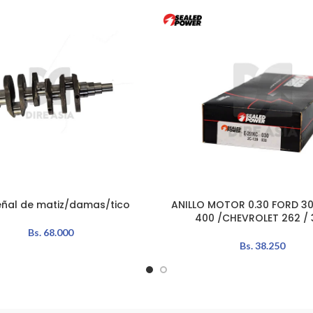
ñal de matiz/damas/tico
ANILLO MOTOR 0.30 FORD 302
AÑADIR AL CARRITO
400 /CHEVROLET 262 / 
Bs.
68.000
Bs.
38.250