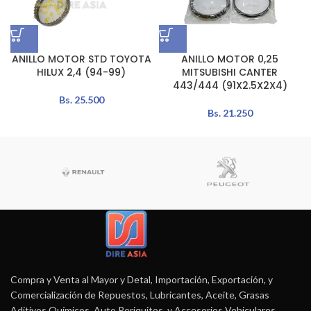
ANILLO MOTOR STD TOYOTA
ANILLO MOTOR 0,25
HILUX 2,4 (94-99)
MITSUBISHI CANTER
443/444 (91X2.5X2X4)
Bs.
25.500
Bs.
21.250
Compra y Venta al Mayor y Detal, Importación, Exportación, y
Comercialización de Repuestos, Lubricantes, Aceite, Grasas
Aditivos Químicos, Auto Periquitos, y Accesorios Vehiculares