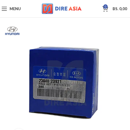
0
MENU
BS.
0,00