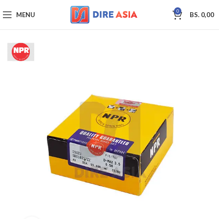
0
MENU
BS.
0,00