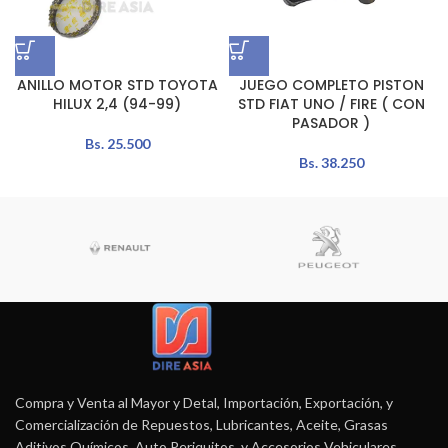
ANILLO MOTOR STD TOYOTA
JUEGO COMPLETO PISTON
HILUX 2,4 (94-99)
STD FIAT UNO / FIRE ( CON
PASADOR )
Bs.
25.500
Bs.
38.250
Compra y Venta al Mayor y Detal, Importación, Exportación, y
Comercialización de Repuestos, Lubricantes, Aceite, Grasas
Aditivos Químicos, Auto Periquitos, y Accesorios Vehiculares