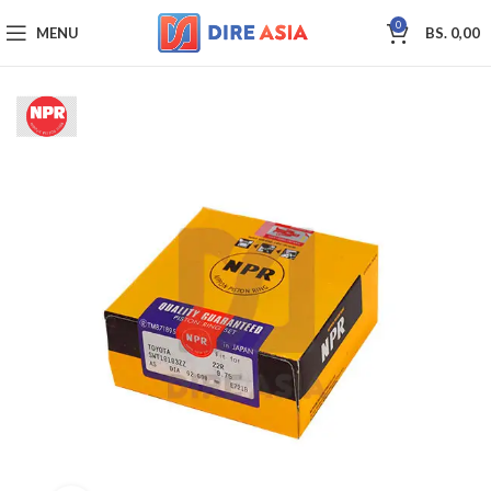
0
MENU
BS.
0,00