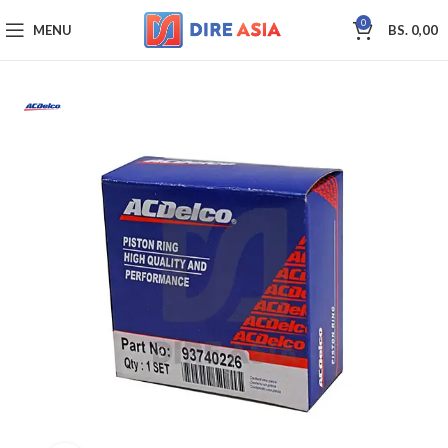
0
MENU
BS.
0,00