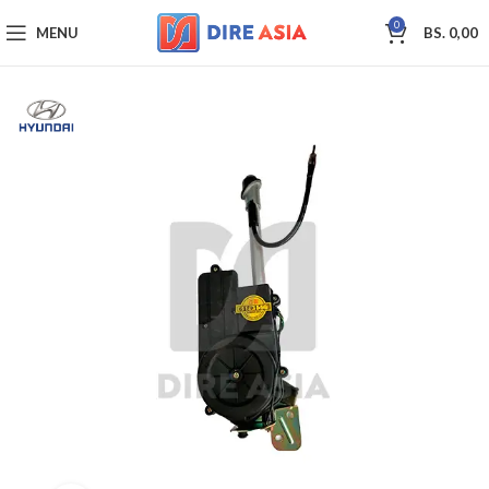
0
MENU
BS.
0,00