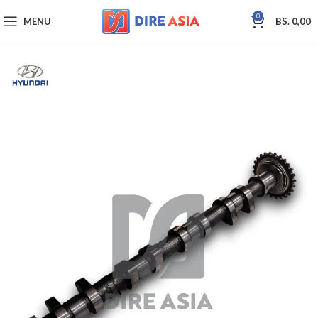
0
MENU
BS.
0,00