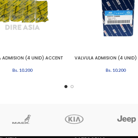
 ADMISION (4 UNID) ACCENT
VALVULA ADMISION (4 UNID) E
LEER MÁS
Bs.
10.200
Bs.
10.200