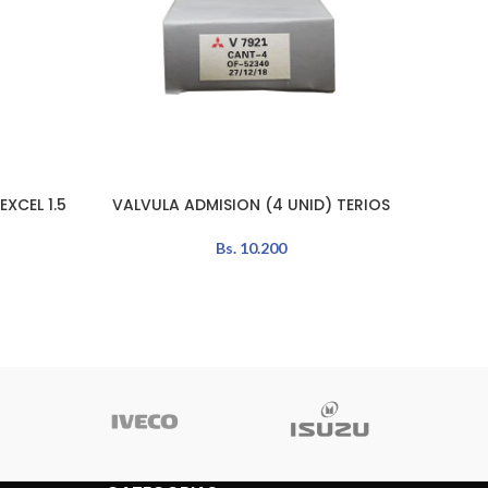
XCEL 1.5
VALVULA ADMISION (4 UNID) TERIOS
VAL
LEER MÁS
LEER MÁ
Bs.
10.200