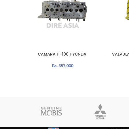
CAMARA H-100 HYUNDAI
VALVULA
LEER MÁS
LEER MÁS
Bs.
357.000